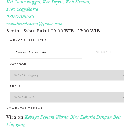
Kel.Caturtunggal, Kec.Depok, Kab.Sleman,
Prov.Yogyakarta
08977108586
rumahmodedewi@yahoo.com
Senin - Sabtu Pukul 09:00 WIB - 17:00 WIB
MENCARI SESUATU?
Search
this
website
KATEGORI
Kategori
ARSIP
Arsip
KOMENTAR TERBARU
Vira
on
Kebaya Peplum Warna Biru Elektrik Dengan Belt
Pinggang