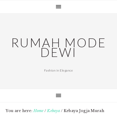
Skip
Skip
Skip
Skip
to
to
to
to
primary
main
primary
footer
navigation
content
sidebar
RUMAH MODE
DEWI
Fashion in Elegance
You are here:
Home
/
Kebaya
/
Kebaya Jogja Murah