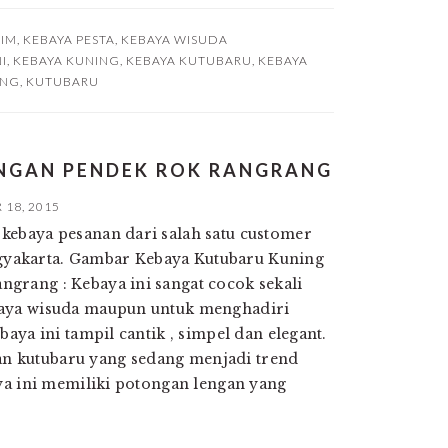
LIM
,
KEBAYA PESTA
,
KEBAYA WISUDA
I
,
KEBAYA KUNING
,
KEBAYA KUTUBARU
,
KEBAYA
ING
,
KUTUBARU
ENGAN PENDEK ROK RANGRANG
18, 2015
kebaya pesanan dari salah satu customer
yakarta. Gambar Kebaya Kutubaru Kuning
grang : Kebaya ini sangat cocok sekali
baya wisuda maupun untuk menghadiri
baya ini tampil cantik , simpel dan elegant.
 kutubaru yang sedang menjadi trend
aya ini memiliki potongan lengan yang