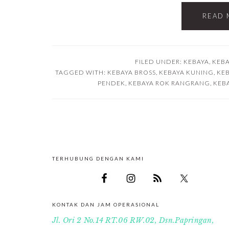
READ 
FILED UNDER:
KEBAYA
,
KEBA
TAGGED WITH:
KEBAYA BROSS
,
KEBAYA KUNING
,
KE
PENDEK
,
KEBAYA ROK RANGRANG
,
KEB
TERHUBUNG DENGAN KAMI
FOOTER
KONTAK DAN JAM OPERASIONAL
Jl. Ori 2 No.14 RT.06 RW.02, Dsn.Papringan,