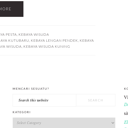
MORE
YA PESTA
,
KEBAYA WISUDA
BAYA KUTUBARU
,
KEBAYA LENGAN PENDEK
,
KEBAYA
AYA WISUDA
,
KEBAYA WISUDA KUNING
MENCARI SESUATU?
K
Search
V
this
D
website
KATEGORI
si
Kategori
E