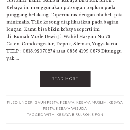
customer kami. Gambar Kebaya Biru Rok Sifon :
Kebaya ini menggunakan potongan peplum pada
pinggang belakang. Dipermanis dengan obi belt pita
minimalis. Tille kosong diaplikasikan pada bagian
lengan. Kamu bisa bikin kebaya seperti ini
di Rumah Mode Dewi: Jl. Wahid Hasyim No.73
Gaten, Condongcatur, Depok, Sleman, Yogyakarta –
TELP : 0813.92070274 atau 0856.4199.0875 Ditunggu
yak ...
READ MORE
FILED UNDER:
GAUN PESTA
,
KEBAYA
,
KEBAYA MUSLIM
,
KEBAYA
PESTA
,
KEBAYA WISUDA
TAGGED WITH:
KEBAYA BIRU
,
ROK SIFON