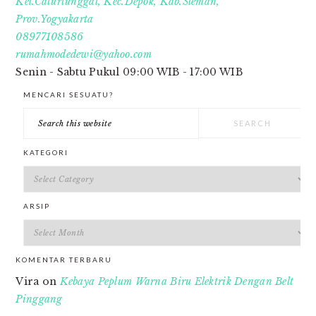
Kel.Caturtunggal, Kec.Depok, Kab.Sleman,
Prov.Yogyakarta
08977108586
rumahmodedewi@yahoo.com
Senin - Sabtu Pukul 09:00 WIB - 17:00 WIB
MENCARI SESUATU?
Search
this
website
KATEGORI
Kategori
ARSIP
Arsip
KOMENTAR TERBARU
Vira
on
Kebaya Peplum Warna Biru Elektrik Dengan Belt
Pinggang