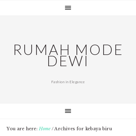
Skip
Skip
Skip
Skip
to
to
to
to
primary
main
primary
footer
navigation
content
sidebar
RUMAH MODE
DEWI
Fashion in Elegance
You are here:
Home
/
Archives for kebaya biru