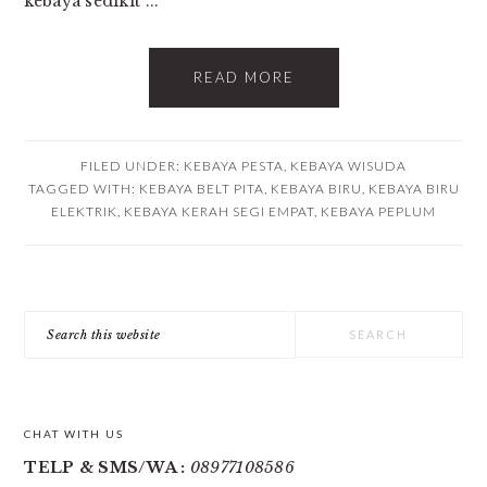
kebaya sedikit ...
READ MORE
FILED UNDER:
KEBAYA PESTA
,
KEBAYA WISUDA
TAGGED WITH:
KEBAYA BELT PITA
,
KEBAYA BIRU
,
KEBAYA BIRU
ELEKTRIK
,
KEBAYA KERAH SEGI EMPAT
,
KEBAYA PEPLUM
PRIMARY
Search
SIDEBAR
this
website
CHAT WITH US
TELP & SMS/WA :
08977108586