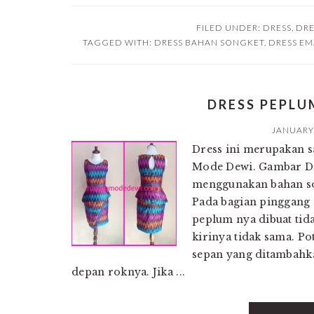
FILED UNDER:
DRESS
,
DRE
TAGGED WITH:
DRESS BAHAN SONGKET
,
DRESS EM
DRESS PEPLU
JANUARY 
Dress ini merupakan s
Mode Dewi. Gambar Dre
menggunakan bahan son
Pada bagian pinggang
peplum nya dibuat tid
kirinya tidak sama. 
sepan yang ditambahk
depan roknya. Jika ...