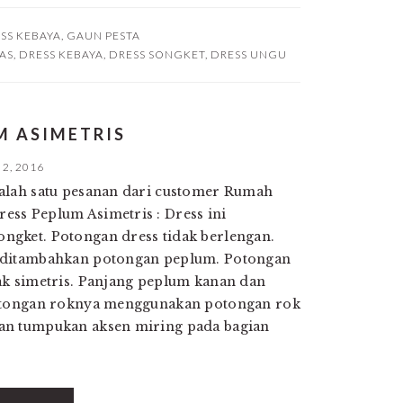
SS KEBAYA
,
GAUN PESTA
AS
,
DRESS KEBAYA
,
DRESS SONGKET
,
DRESS UNGU
M ASIMETRIS
2, 2016
alah satu pesanan dari customer Rumah
ss Peplum Asimetris : Dress ini
gket. Potongan dress tidak berlengan.
 ditambahkan potongan peplum. Potongan
ak simetris. Panjang peplum kanan dan
Potongan roknya menggunakan potongan rok
an tumpukan aksen miring pada bagian