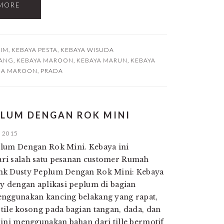
MORE
LIM
,
KEBAYA PESTA
,
KEBAYA WISUDA
KANG
,
KEBAYA MAROON
,
KEBAYA MARUN
,
KEBAYA
DA MAROON
,
PRADA
PLUM DENGAN ROK MINI
, 2015
plum Dengan Rok Mini. Kebaya ini
ri salah satu pesanan customer Rumah
nk Dusty Peplum Dengan Rok Mini: Kebaya
ty dengan aplikasi peplum di bagian
enggunakan kancing belakang yang rapat,
tile kosong pada bagian tangan, dada, dan
 ini menggunakan bahan dari tille bermotif