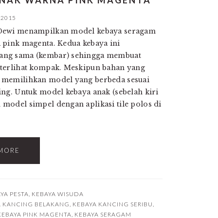
ANAK WARNA PINK MAGENTA
 2015
Dewi menampilkan model kebaya seragam
 pink magenta. Kedua kebaya ini
ang sama (kembar) sehingga membuat
terlihat kompak. Meskipun bahan yang
 memilihkan model yang berbeda sesuai
ing. Untuk model kebaya anak (sebelah kiri
model simpel dengan aplikasi tile polos di
MORE
YA PESTA
,
KEBAYA WISUDA
A KANCING BELAKANG
,
KEBAYA KANCING SERIBU
,
KEBAYA PINK MAGENTA
,
KEBAYA SERAGAM