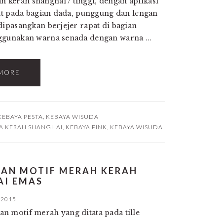
kerah shanghai / tinggi, dengan aplikasi
ant pada bagian dada, punggung dan lengan
dipasangkan berjejer rapat di bagian
ggunakan warna senada dengan warna ...
MORE
KEBAYA PESTA
,
KEBAYA WISUDA
A KERAH SHANGHAI
,
KEBAYA PINK
,
KEBAYA WISUDA
NGAN MOTIF MERAH KERAH
AI EMAS
 2015
n motif merah yang ditata pada tille