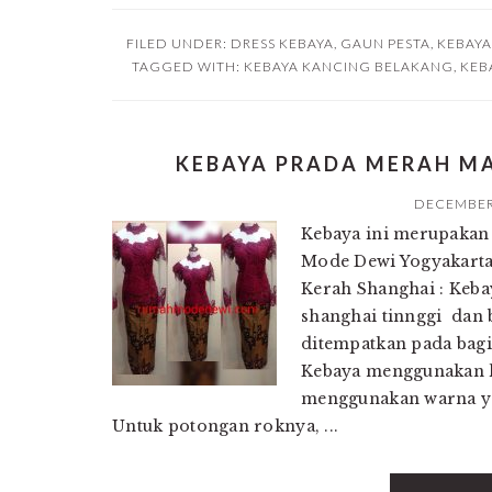
FILED UNDER:
DRESS KEBAYA
,
GAUN PESTA
,
KEBAYA
TAGGED WITH:
KEBAYA KANCING BELAKANG
,
KEB
KEBAYA PRADA MERAH M
DECEMBER 
Kebaya ini merupakan 
Mode Dewi Yogyakart
Kerah Shanghai : Keb
shanghai tinnggi dan b
ditempatkan pada bagi
Kebaya menggunakan ka
menggunakan warna ya
Untuk potongan roknya, ...