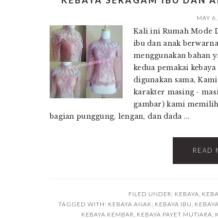
KEBAYA SERAGAM IBU DAN 
MAY 6,
Kali ini Rumah Mode 
ibu dan anak berwarna
menggunakan bahan y
kedua pemakai kebaya 
digunakan sama, Kami
karakter masing - mas
gambar) kami memilih 
bagian punggung, lengan, dan dada ...
READ 
FILED UNDER:
KEBAYA
,
KEBA
TAGGED WITH:
KEBAYA ANAK
,
KEBAYA IBU
,
KEBAY
KEBAYA KEMBAR
,
KEBAYA PAYET MUTIARA
,