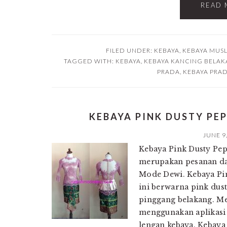
READ 
FILED UNDER:
KEBAYA
,
KEBAYA MUS
TAGGED WITH:
KEBAYA
,
KEBAYA KANCING BELA
PRADA
,
KEBAYA PRA
KEBAYA PINK DUSTY PE
JUNE 9
Kebaya Pink Dusty Pe
merupakan pesanan da
Mode Dewi. Kebaya Pi
ini berwarna pink dus
pinggang belakang. M
menggunakan aplikasi 
lengan kebaya. Kebaya