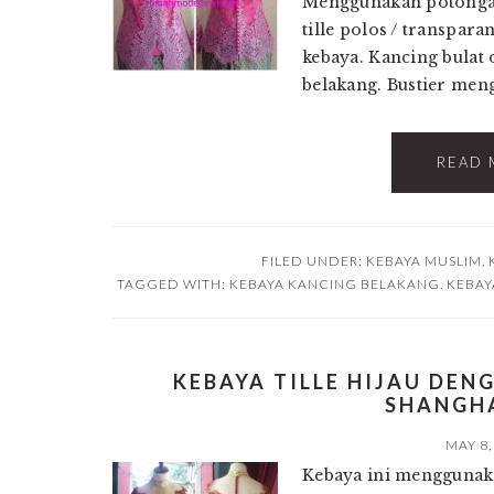
Menggunakan potongan 
tille polos / transpar
kebaya. Kancing bulat 
belakang. Bustier men
READ 
FILED UNDER:
KEBAYA MUSLIM
,
TAGGED WITH:
KEBAYA KANCING BELAKANG
,
KEBAY
KEBAYA TILLE HIJAU DE
SHANGH
MAY 8,
Kebaya ini menggunaka