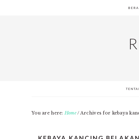
Skip
Skip
Skip
Skip
BER
to
to
to
to
primary
main
primary
footer
navigation
content
sidebar
R
TENTA
You are here:
Home
/
Archives for kebaya kan
KEBAYA KANCING BELAKA